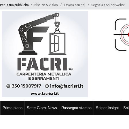
Per la tua pubblicità
/
Mission & Vision
Lavora con noi
Segnala a Sniperwebtv
Primo piano
Sette Giorni News
Rassegna stampa
Sniper Insight
Sni