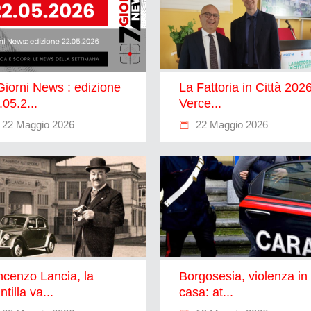
Giorni News : edizione
La Fattoria in Città 2026
.05.2...
Verce...
22 Maggio 2026
22 Maggio 2026
ncenzo Lancia, la
Borgosesia, violenza in
ntilla va...
casa: at...