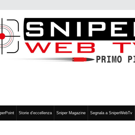
perPoint
Storie d’eccellenza
Sniper Magazine
Segnala a SniperWebTv