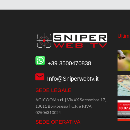
Ultimi
+39 3500470838
Info@Sniperwebtv.it
SEDE LEGALE
AGICOOM s.r.l. | Via XX Settembre 17,
13011 Borgosesia | C.F. e P.IVA,
02506310024
SEDE OPERATIVA