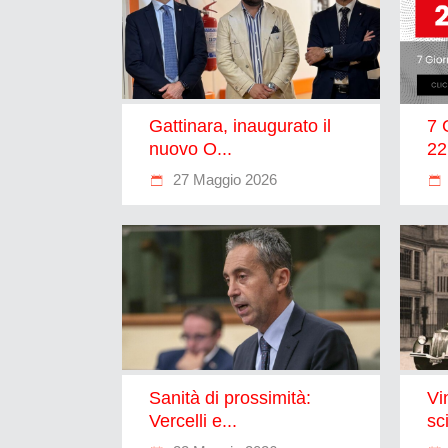
Gattinara, inaugurato il
7 
nuovo O...
22
27 Maggio 2026
Sanità di prossimità:
Vi
Vercelli e...
sci