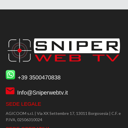
+39 3500470838
Info@Sniperwebtv.it
SEDE LEGALE
AGICOOM s.r.l. | Via XX Settembre 17, 13011 Borgosesia | C.F. e
P.IVA, 02506310024