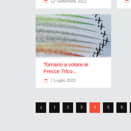
12 Settembre 2022
Tornano a volare le
Frecce Trico...
7 Luglio 2022
1
2
3
4
5
6