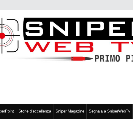
perPoint
Storie d’eccellenza
Sniper Magazine
Segnala a SniperWebTv