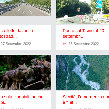
stelletto, lavori in
Ponte sul Ticino, il 20
tostrad...
settembr...
27 Settembre 2022
16 Settembre 2022
n solo cinghiali, anche
Siccità, l’emergenza no
upi...
è finit...