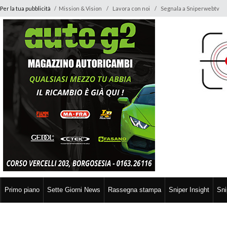
Per la tua pubblicità
/
Mission & Vision
Lavora con noi
Segnala a Sniperwebtv
Primo piano
Sette Giorni News
Rassegna stampa
Sniper Insight
Sni