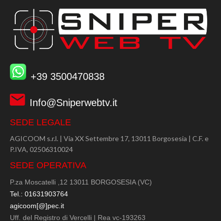
+39 3500470838
Info@Sniperwebtv.it
SEDE LEGALE
AGICOOM s.r.l. | Via XX Settembre 17, 13011 Borgosesia | C.F. e
P.IVA, 02506310024
SEDE OPERATIVA
P.za Moscatelli ,12 13011 BORGOSESIA (VC)
Tel.: 01631903764
agicoom[@]pec.it
Uff. del Registro di Vercelli | Rea vc-193263