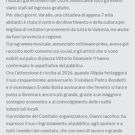
risultati già eccellenti del 2024, nonostante tutti gli eventi
siano stati ad ingresso gratuito.
Per dieci giorni, Varallo, una cittadina di appena 7 mila
abitanti, è stata il centro del divertimento e della cultura per
migliaia di visitatori provenienti da tutta la Valsesia, ma anche
da fuori provincia e regione.
Il programma musicale, annunciato settimane prima, aveva già
raccolto molti consensi sui social, e gli artisti che si sono
esibiti sul palco di piazza Vittorio Emanuele II hanno
confermato le aspettative del pubblico.
Ora l’attenzione è rivolta al 2026, quando l’Alpàa festeggerà
il suo cinquantesimo anniversario. Il sindaco Pietro Bondetti
e il vicesindaco Eraldo Botta assicurano che l’evento si farà e
punta a diventare ancora più grande, grazie a un maggiore
sostegno economico e al coinvolgimento delle realtà
industriali locali.
Il presidente del Comitato organizzatore, Gianni Iacolino, ha
espresso il suo ringraziamento al pubblico, agli sponsor e a
tutti i membri del comitato, che con mesi di lavoro e grande