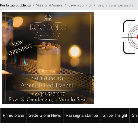
Per la tua pubblicità
/
Mission & Vision
Lavora con noi
Segnala a Sniperwebtv
Primo piano
Sette Giorni News
Rassegna stampa
Sniper Insight
Sni
3 Settembre 2025