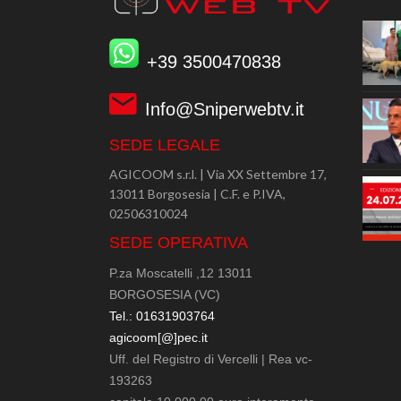
+39 3500470838
Info@Sniperwebtv.it
SEDE LEGALE
AGICOOM s.r.l. | Via XX Settembre 17,
13011 Borgosesia | C.F. e P.IVA,
02506310024
SEDE OPERATIVA
P.za Moscatelli ,12 13011
BORGOSESIA (VC)
Tel.: 01631903764
agicoom[@]pec.it
Uff. del Registro di Vercelli | Rea vc-
193263