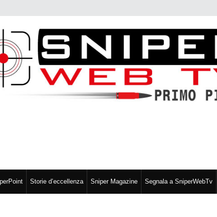
perPoint
Storie d’eccellenza
Sniper Magazine
Segnala a SniperWebTv