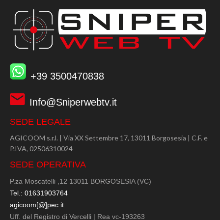
+39 3500470838
Info@Sniperwebtv.it
SEDE LEGALE
AGICOOM s.r.l. | Via XX Settembre 17, 13011 Borgosesia | C.F. e
P.IVA, 02506310024
SEDE OPERATIVA
P.za Moscatelli ,12 13011 BORGOSESIA (VC)
Tel.: 01631903764
agicoom[@]pec.it
Uff. del Registro di Vercelli | Rea vc-193263