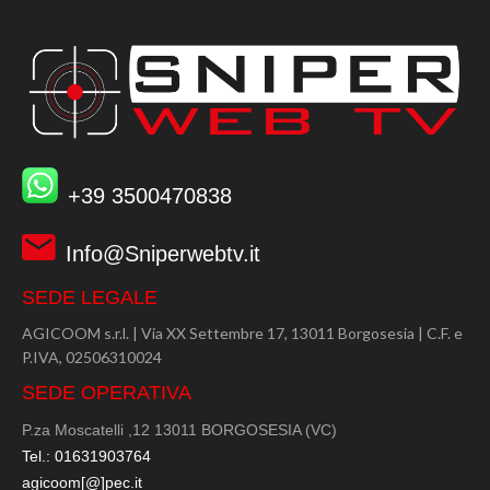
+39 3500470838
Info@Sniperwebtv.it
SEDE LEGALE
AGICOOM s.r.l. | Via XX Settembre 17, 13011 Borgosesia | C.F. e
P.IVA, 02506310024
SEDE OPERATIVA
P.za Moscatelli ,12 13011 BORGOSESIA (VC)
Tel.: 01631903764
agicoom[@]pec.it