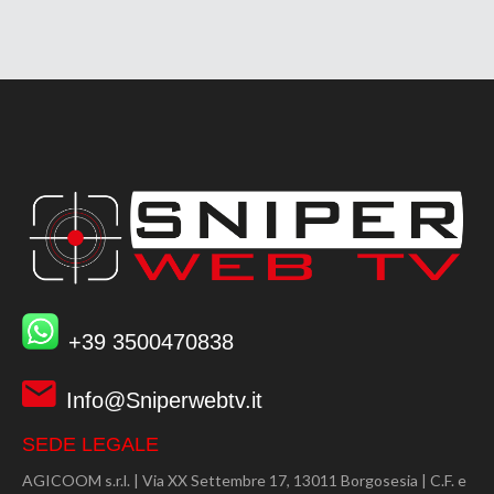
+39 3500470838
Info@Sniperwebtv.it
SEDE LEGALE
AGICOOM s.r.l. | Via XX Settembre 17, 13011 Borgosesia | C.F. e