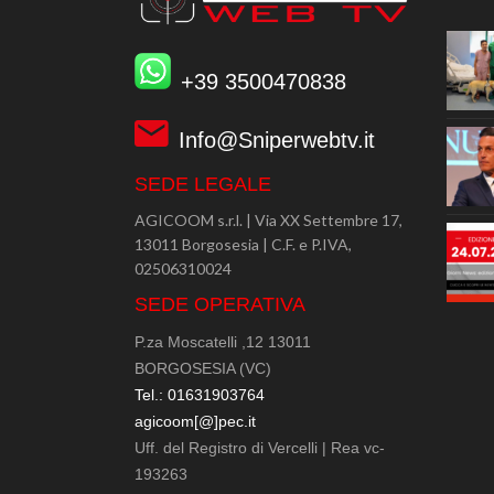
+39 3500470838
Info@Sniperwebtv.it
SEDE LEGALE
AGICOOM s.r.l. | Via XX Settembre 17,
13011 Borgosesia | C.F. e P.IVA,
02506310024
SEDE OPERATIVA
P.za Moscatelli ,12 13011
BORGOSESIA (VC)
Tel.: 01631903764
agicoom[@]pec.it
Uff. del Registro di Vercelli | Rea vc-
193263