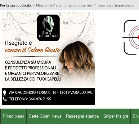
Per la tua pubblicità
/
Mission & Vision
Lavora con noi
Segnala a Sniperwebtv
Primo piano
Sette Giorni News
Rassegna stampa
Sniper Insight
Sni
13 Giugno 2023