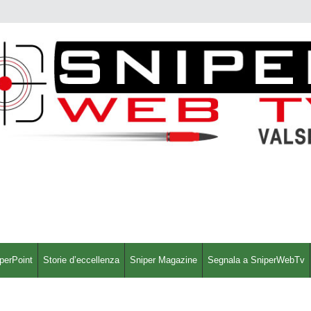
perPoint
Storie d’eccellenza
Sniper Magazine
Segnala a SniperWebTv